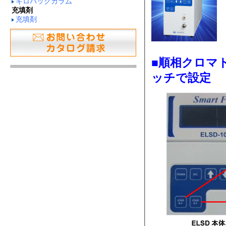
キロパックカラム
充填剤
充填剤
■順相クロマ
ッチで設定