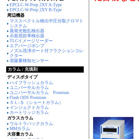
EPCLC-W-Prep 2XY A-Type
EPCLC-W-Prep 2XY B-Type
周辺機器
マススペクトル検出中圧分取クロマト
システム
蒸発光散乱検出器
示差屈折率検出器
TLCイメージリーダー
エアパージポンプ
ノズル洗浄ポート付フラクションコレ
クター
溶媒量検知センサー
カラム / 充填剤
ディスポタイプ
ハイフラッシュカラム
ユニバーサルカラム
ユニバーサルカラム Premium
Flash ODS Premium
５Ｌ-Ｓ（ショートカラム）
インジェクトカラム
カートリッジカラム
ガラスカラム
ウルトラパックカラム
MMカラム
大容量カラム