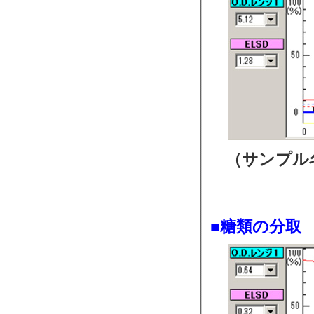
（サンプル
■糖類の分取