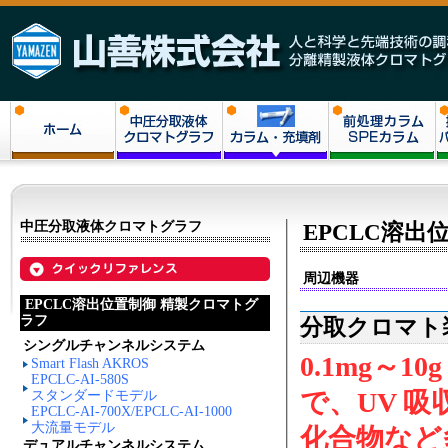
ホーム
中圧分取液体ク
カラム/充填剤
SPEカラム
ロマトグラフ
中圧分取液体クロマトグラフ
EPCLC溶
周辺機器
EPCLC溶出位置制御 精製クロマトグ
ラフ
分取クロマト装
シングルチャンネルシステム
0.1mg～
Smart Flash AKROS
EPCLC-AI-580S
で、UV 
スタンダードモデル
EPCLC-AI-700X/EPCLC-AI-1000
大流量モデル
化合物など
デュアルチャンネルシステム