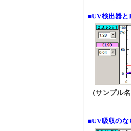
■UV検出器と
（サンプル
■UV吸収の